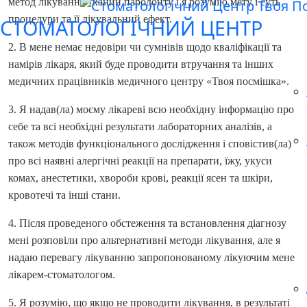
метод лікування тканин пародонту і я розумію мету і суть
процедури та її лікувальний ефект.
СТОМАТОЛОГІЧНИЙ ЦЕНТР
2. В мене немає недовіри чи сумнівів щодо кваліфікації та
намірів лікаря, який буде проводити втручання та інших
медичних працівників медичного центру «Твоя посмішка».
3. Я надав(ла) моєму лікареві всю необхідну інформацію про
себе та всі необхідні результати лабораторних аналізів, а
також методів функціонального дослідження і сповістив(ла)
про всі наявні алергічні реакції на препарати, їжу, укуси
комах, анестетики, хвороби крові, реакції ясен та шкіри,
кровотечі та інші стани.
4. Після проведеного обстеження та встановлення діагнозу
мені розповіли про альтернативні методи лікування, але я
надаю перевагу лікуванню запропонованому лікуючим мене
лікарем-стоматологом.
5. Я розумію, що якщо не проводити лікування, в результаті