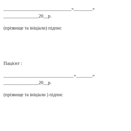
_____________________________«________»
_______________20__р.
(прізвище та ініціали) підпис
Пацієнт :
______________________________«_______»
_______________20__р.
(прізвище та ініціали ) підпис