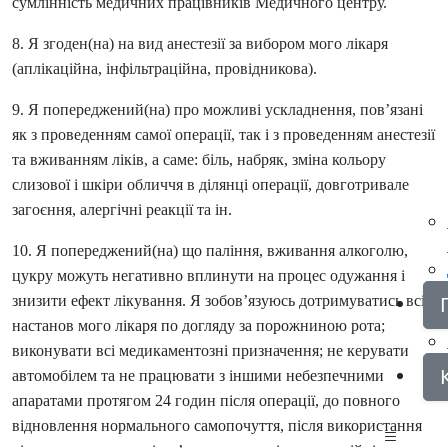
сумлінність медичних працівників Медичного центру.
8. Я згоден(на) на вид анестезії за вибором мого лікаря
(аплікаційна, інфільтраційна, провідникова).
9. Я попереджений(на) про можливі ускладнення, пов’язані
як з проведенням самої операції, так і з проведенням анестезії
та вживанням ліків, а саме: біль, набряк, зміна кольору
слизової і шкіри обличчя в ділянці операції, довготривале
загоєння, алергічні реакції та ін.
10. Я попереджений(на) що паління, вживання алкоголю,
цукру можуть негативно вплинути на процес одужання і
знизити ефект лікування. Я зобов’язуюсь дотримуватись всіх
настанов мого лікаря по догляду за порожниною рота;
виконувати всі медикаментозні призначення; не керувати
автомобілем та не працювати з іншими небезпечними
апаратами протягом 24 годин після операції, до повного
відновлення нормального самопочуття, після використання