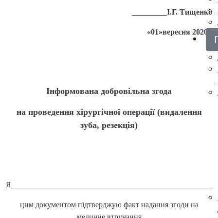
_________І.Г. Тищенко
«01»вересня 2020р
Інформована добровільна згода
на
проведення хірургічної операції (видалення
зуба, резекція)
Я____________________________________________________
цим документом підтверджую факт надання згоди на
медичне втручання