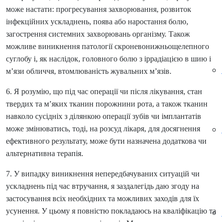
може настати: прогресування захворювання, розвиток
інфекційних ускладнень, поява або наростання болю,
загострення системних захворювань організму. Також
можливе виникнення патології скроневонижньощелепного
суглобу і, як наслідок, головного болю з іррадіацією в шию і
м’язи обличчя, втомлюваність жувальних м’язів.
6. Я розумію, що під час операції чи після лікування, стан
твердих та м’яких тканин порожнини рота, а також тканин
навколо сусідніх з ділянкою операції зубів чи імплантатів
може змінюватись, тоді, на розсуд лікаря, для досягнення
ефективного результату, може бути назначена додаткова чи
альтернативна терапія.
7. У випадку виникнення непередбачуваних ситуацій чи
ускладнень під час втручання, я заздалегідь даю згоду на
застосування всіх необхідних та можливих заходів для їх
усунення. У цьому я повністю покладаюсь на кваліфікацію та