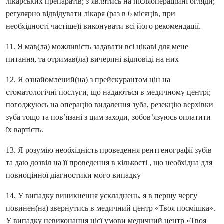
лікарських препаратів; з’являтись на післяопераційні огляди;
регулярно відвідувати лікаря (раз в 6 місяців, при
необхідності частіше)і виконувати всі його рекомендації.
11.
Я мав(ла) можливість задавати всі цікаві для мене
питання, та отримав(ла) вичерпні відповіді на них
12. Я ознайомлений(на) з прейскурантом цін на
стоматологічні послуги, що надаються в медичному центрі;
погоджуюсь на операцію видалення зуба, резекцію верхівки
зуба тощо та пов’язані з цим заходи, зобов’язуюсь оплатити
їх вартість.
13. Я розумію необхідність проведення рентгенографії зубів
та даю дозвіл на її проведення в кількості , що необхідна для
повноцінної діагностики мого випадку
14. У випадку виникнення ускладнень, я в першу чергу
повинен(на) звернутись в медичний центр «Твоя посмішка».
У випадку невиконання цієї умови медичний центр «Твоя