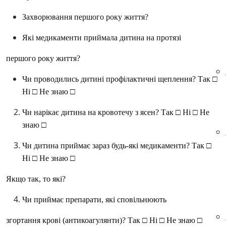
Захворювання першого року життя?
Які медикаменти приймала дитина на протязі
першого року життя?
Чи проводились дитині профілактичні щеплення? Так □
Ні □ Не знаю □
Чи нарікає дитина на кровотечу з ясен? Так □ Ні □ Не
знаю □
Чи дитина приймає зараз будь-які медикаменти? Так □
Ні □ Не знаю □
Якщо так, то які?
Чи приймає препарати, які сповільнюють
згортання крові (антикоагулянти)? Так □ Ні □ Не знаю □