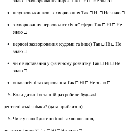
знаю □ захворювання нирок
Так □
Ні □ Не знаю □
шлунково-кишкові захворювання
Так □
Ні □
Не знаю □
захворювання нервово-психічної сфери
Так □
Ні □
Не
знаю □
нервові захворювання (судоми та інше)
Так □
Ні □ Не
знаю □
чи є відставання у фізичному розвитку
Так □
Ні □
Не
знаю □
онкологічні захворювання
Так □
Ні □
Не знаю □
Коли дитині останній раз робили будь-які
рентгенівські знімки? (дата приблизно)
Чи є у вашої дитини інші захворювання,
не вказані вище?
Так □
Ні □ Не знаю □