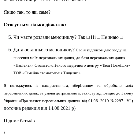
Якщо так, то які саме?
Стосується тільки дівчаток:
Чи маєте розлади меноциклу?
Так □ Ні □ Не знаю □
Дата останнього меноциклу?
Своїм підписом даю згоду на
внесення моїх персональних даних, до бази персональних даних
«Пацієнти» Стоматологічного медичного центру «Твоя Посмішка»
ТОВ «Сімейна стоматологія Тищенко».
Я погоджуюсь із використанням, зберіганням та обробкою моїх
персональних даних за умови дотримання їх захисту відповідно до Закону
України «Про захист персональних даних» від 01.06. 2010 №2297 –
V
І (
поточна редакція від 14.08.2021 р)
.
Підпис батьків
/