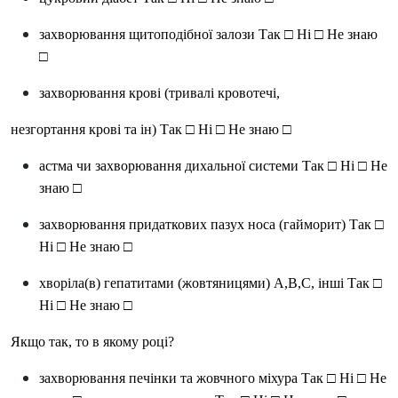
захворювання щитоподібної залози
Так □
Ні □ Не знаю
□
захворювання крові (тривалі кровотечі,
незгортання крові та ін)
Так □
Ні □ Не знаю □
астма чи захворювання дихальної системи
Так □
Ні □ Не
знаю □
захворювання придаткових пазух носа (гайморит)
Так □
Ні □ Не знаю □
хворіла(в) гепатитами (жовтяницями) А,В,С, інші
Так □
Ні □ Не знаю □
Якщо так, то в якому році?
захворювання печінки та жовчного міхура
Так □
Ні □ Не