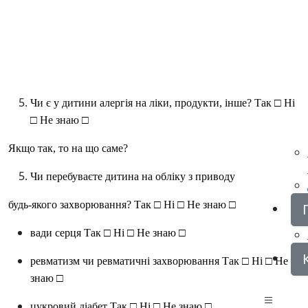
Чи є у дитини алергія на ліки, продукти, інше?
Так □
Ні
□ Не знаю □
Якщо так, то на що саме?
Чи перебуваєте дитина на обліку з приводу
будь-якого захворювання?
Так □
Ні □ Не знаю □
вади серця
Так □
Ні □
Не знаю □
ревматизм чи ревматичні захворювання
Так □
Ні □
Не
знаю □
цукровий діабет
Так □
Ні □
Не знаю □