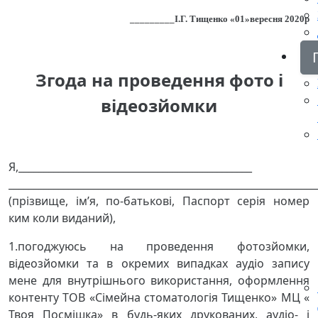
_________І.Г. Тищенко «01»вересня 2020р
Згода на проведення фото і
відеозйомки
Я,_______________________________________________
______________________________________________________________
(прізвище, ім’я, по-батькові, Паспорт серія номер
ким коли виданий),
1.погоджуюсь на проведення фотозйомки,
відеозйомки та в окремих випадках аудіо запису
мене для внутрішнього використання, оформлення
контенту ТОВ «Сімейна стоматологія Тищенко» МЦ «
Твоя Посмішка» в будь-яких друкованих, аудіо- і