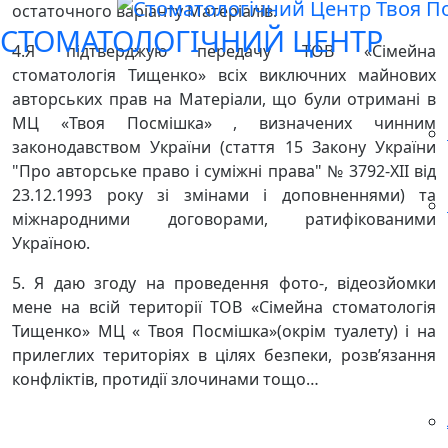
остаточного варіанту Матеріалів.
СТОМАТОЛОГІЧНИЙ ЦЕНТР
4.Я підтверджую передачу ТОВ «Сімейна
стоматологія Тищенко» всіх виключних майнових
авторських прав на Матеріали, що були отримані в
МЦ «Твоя Посмішка» , визначених чинним
законодавством України (стаття 15 Закону України
"Про авторське право і суміжні права" № 3792-ХІІ від
23.12.1993 року зі змінами і доповненнями) та
міжнародними договорами, ратифікованими
Україною.
5. Я даю згоду на проведення фото-, відеозйомки
мене на всій території ТОВ «Сімейна стоматологія
Тищенко» МЦ « Твоя Посмішка»(окрім туалету) і на
прилеглих територіях в цілях безпеки, розв’язання
конфліктів, протидії злочинами тощо…