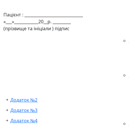
Пацієнт :
_____________________________
«___»____________20__р. _________
(прізвище та ініціали ) підпис
Додаток №2
Додаток №3
Додаток №4