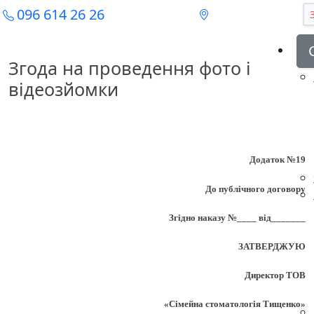
096 614 26 26
Згода на проведення фото і
відеозйомки
Додаток №19
До публічного договору
Згідно наказу №____ від_______
ЗАТВЕРДЖУЮ
Директор ТОВ
«Сімейна стоматологія Тищенко»