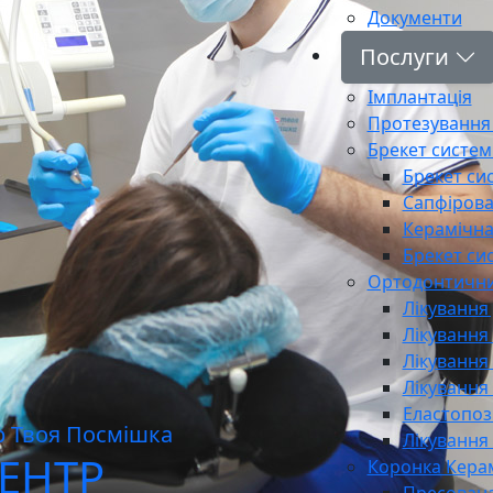
Документи
Послуги
Імплантація
Протезування 
Брекет систем
Брекет си
Сапфірова
Керамічна
Брекет си
Ортодонтични
Лікування
Лікування
Лікування
Лікування
Еластопоз
Лікування
ЕНТР
Коронка Кера