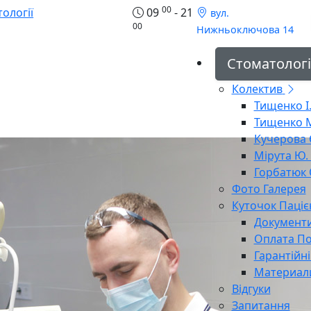
00
09
- 21
вул.
00
Нижньоключова 14
Стоматологі
Колектив
Тищенко І.
Тищенко М
Кучерова Є
Мірута Ю. 
Горбатюк О
Фото Галерея
Куточок Паціє
Документ
Оплата По
Гарантійн
Материал
Відгуки
Запитання