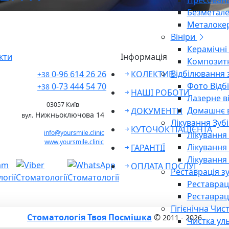
Пресована
Безметале
Металоке
Вініри
Керамічні 
кти
Інформація
Композитн
Відбілювання 
0-96 614 26 26
КОЛЕКТИВ
+38
Фото Відб
0-73 444 54 70
+38
НАШІ РОБОТИ
Лазерне в
03057 Київ
Домашнє в
ДОКУМЕНТИ
Нижньоключова 14
вул.
Лікування Зубі
КУТОЧОК ПАЦІЄНТА
info@yoursmile.clinic
Лікування
www.yoursmile.clinic
Лікування
ГАРАНТІЇ
Лікування 
ОПЛАТА ПОСЛУГ
Реставрація зу
Реставраці
Реставрац
Гігієнічна Чис
Стоматологія Твоя Посмішка
©
2011 - 2026
Чистка ул