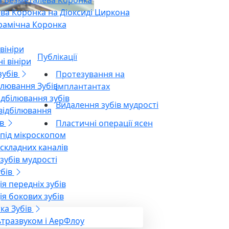
 Безметалева Коронка
ва Коронка на Діоксиді Циркона
рамічна Коронка
КОНСУЛЬТАЦІЯ
вініри
Публікації
і вініри
зубів
Протезування на
ілювання Зубів
імплантантах
ідбілювання зубів
Видалення зубів мудрості
ідбілювання
в
Пластичні операції ясен
 під мікроскопом
 складних каналів
зубів мудрості
бів
я передніх зубів
ія бокових зубів
тка Зубів
ьтразвуком і АерФлоу