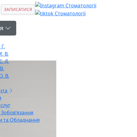
ЗАПИСАТИСЯ
я
 Г.
. В.
. Д.
В.
. В.
нта
и
слуг
і Зобов’язання
и та Обладнання