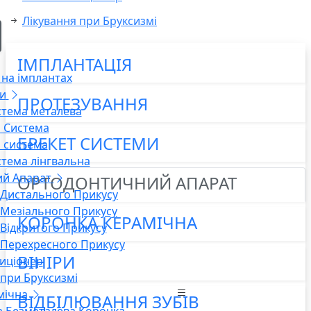
Лікування при Бруксизмі
ІМПЛАНТАЦІЯ
на імплантах
и
ПРОТЕЗУВАННЯ
стема металева
 Система
БРЕКЕТ СИСТЕМИ
 система
стема лінгвальна
й Апарат
ОРТОДОНТИЧНИЙ АПАРАТ
 Дистального Прикусу
 Мезіального Прикусу
КОРОНКА КЕРАМІЧНА
 Відкритого Прикусу
 Перехресного Прикусу
ВІНІРИ
иціонер
 при Бруксизмі
мічна
ВІДБІЛЮВАННЯ ЗУБІВ