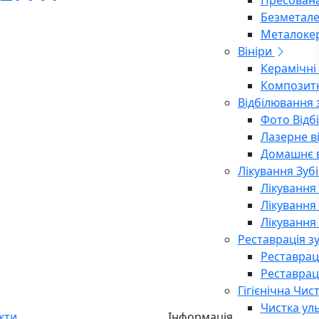
Пресована
Безметале
Металоке
Вініри
Керамічні 
Композитн
Відбілювання 
Фото Відб
Лазерне в
Домашнє в
Лікування Зубі
Лікування
Лікування
Лікування 
Реставрація зу
Реставраці
Реставрац
Гігієнічна Чис
Чистка ул
кти
Інформація