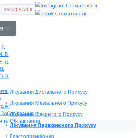
ЗАПИСАТИСЯ
я
 Г.
. В.
. Д.
В.
. В.
нта
Лікування Дистального Прикусу
и
Лікування Мезіального Прикусу
слуг
і Зобов’язання
Лікування Відкритого Прикусу
и та Обладнання
Лікування Перехресного Прикусу
Еластопозиціонер