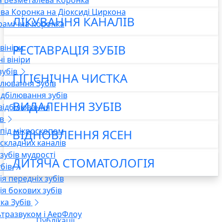
 Безметалева Коронка
ва Коронка на Діоксиді Циркона
ЛІКУВАННЯ КАНАЛІВ
рамічна Коронка
РЕСТАВРАЦІЯ ЗУБІВ
вініри
і вініри
зубів
ГІГІЄНІЧНА ЧИСТКА
ілювання Зубів
ідбілювання зубів
ВИДАЛЕННЯ ЗУБІВ
ідбілювання
в
 під мікроскопом
ВІДНОВЛЕННЯ ЯСЕН
 складних каналів
зубів мудрості
ДИТЯЧА СТОМАТОЛОГІЯ
бів
я передніх зубів
ія бокових зубів
КОНСУЛЬТАЦІЯ
тка Зубів
ьтразвуком і АерФлоу
Публікації