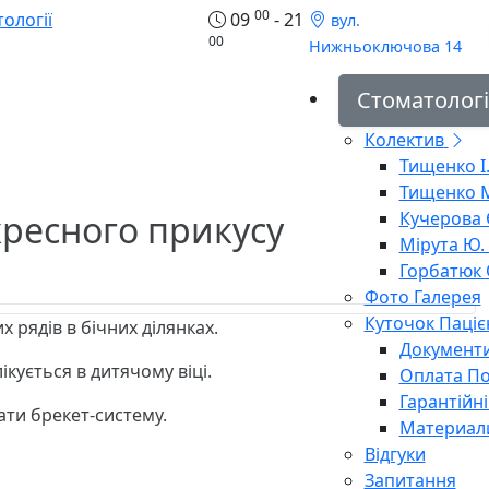
00
09
- 21
вул.
00
Нижньоключова 14
Стоматологі
Колектив
Тищенко І.
Тищенко М
хресного прикусу
Кучерова Є
Мірута Ю. 
Горбатюк О
Фото Галерея
Куточок Паціє
 рядів в бічних ділянках.
Документ
кується в дитячому віці.
Оплата По
Гарантійн
ати брекет-систему.
Материал
Відгуки
Запитання