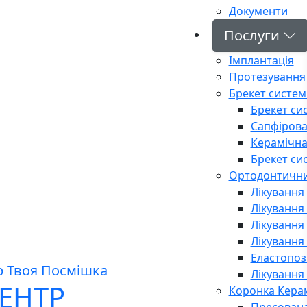
Документи
Послуги
Імплантація
Протезування 
Брекет систем
Брекет си
Сапфірова
Керамічна
Брекет си
Ортодонтични
Лікування
Лікування
Лікування
Лікування
Еластопоз
Лікування
ЕНТР
Коронка Кера