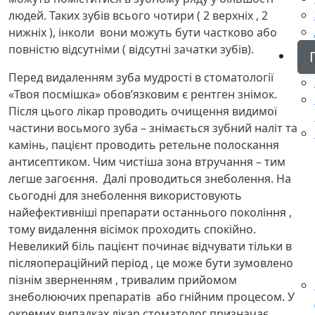
людей. Таких зубів всього чотири ( 2 верхніх , 2
нижніх ), інколи вони можуть бути частково або
повністю відсутніми ( відсутні зачатки зубів).
Перед видаленням зуба мудрості в стоматології
«Твоя посмішка» обов’язковим є рентген знімок.
Після цього лікар проводить очищення видимої
частини восьмого зуба – знімається зубний наліт та
камінь, пацієнт проводить ретельне полоскання
антисептиком. Чим чистіша зона втручання – тим
легше загоєння. Далі проводиться знеболення. На
сьогодні для знеболення використовують
найефективніші препарати останнього покоління ,
тому видалення вісімок проходить спокійно.
Невеликий біль пацієнт починає відчувати тільки в
післяопераційний період , це може бути зумовлено
пізнім зверненням , тривалим прийомом
знеболюючих препаратів або гнійним процесом. У
окремих випадках лікар стоматолог призначає