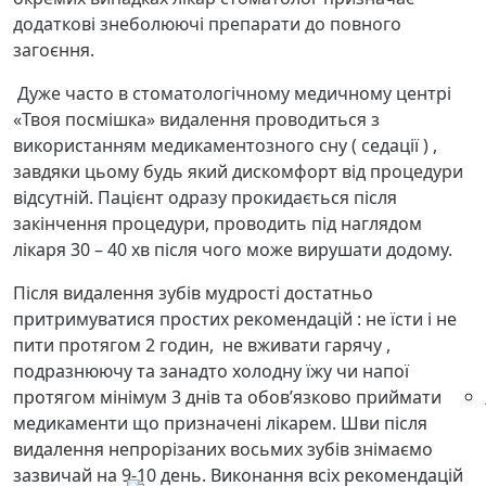
додаткові знеболюючі препарати до повного
загоєння.
Дуже часто в стоматологічному медичному центрі
«Твоя посмішка» видалення проводиться з
використанням медикаментозного сну ( седації ) ,
завдяки цьому будь який дискомфорт від процедури
відсутній. Пацієнт одразу прокидається після
закінчення процедури, проводить під наглядом
лікаря 30 – 40 хв після чого може вирушати додому.
Після видалення зубів мудрості достатньо
притримуватися простих рекомендацій : не їсти і не
пити протягом 2 годин, не вживати гарячу ,
подразнюючу та занадто холодну їжу чи напої
протягом мінімум 3 днів та обов’язково приймати
медикаменти що призначені лікарем. Шви після
видалення непрорізаних восьмих зубів знімаємо
зазвичай на 9-10 день. Виконання всіх рекомендацій