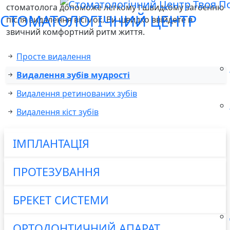
стоматолога допоможе легкому і швидкому загоєнню
СТОМАТОЛОГІЧНИЙ ЦЕНТР
після видалення вісімок. Ви швидко ввійдете в
звичний комфортний ритм життя.
Просте видалення
Видалення зубів мудрості
Видалення ретинованих зубів
Видалення кіст зубів
ІМПЛАНТАЦІЯ
ПРОТЕЗУВАННЯ
БРЕКЕТ СИСТЕМИ
ОРТОДОНТИЧНИЙ АПАРАТ