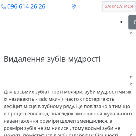
096 614 26 26
ЗАПИСАТИСЯ
Видалення зубів мудрості
Для восьмих зубів ( треті моляри, зуби мудрості чи як
їх називають - «вісімки» ) часто спостерігають
дефіцит місця в зубному ряду. Це пов’язано з тим що
в процесі еволюції, внаслідок зменшення жувального
навантаження розміри щелеп зменшилися, а
розміри зубів не змінилися , тому восьмі зуби не
можуть поміститися в зубному ряду у більшості