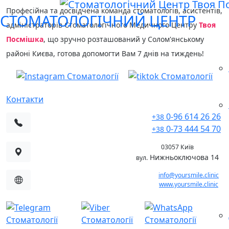
Професійна та досвідчена команда стоматологів, асистентів,
СТОМАТОЛОГІЧНИЙ ЦЕНТР
адміністраторів Стоматологічного Медичного Центру
Твоя
Посмішка
, що зручно розташований у Солом'янському
районі Києва, готова допомогти Вам 7 днів на тиждень!
Контакти
0-96 614 26 26
+38
0-73 444 54 70
+38
03057 Київ
Нижньоключова 14
вул.
info@yoursmile.clinic
www.yoursmile.clinic