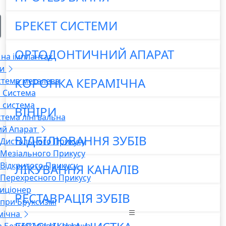
БРЕКЕТ СИСТЕМИ
ОРТОДОНТИЧНИЙ АПАРАТ
на імплантах
и
КОРОНКА КЕРАМІЧНА
стема металева
 Система
 система
ВІНІРИ
стема лінгвальна
й Апарат
ВІДБІЛЮВАННЯ ЗУБІВ
 Дистального Прикусу
 Мезіального Прикусу
 Відкритого Прикусу
ЛІКУВАННЯ КАНАЛІВ
 Перехресного Прикусу
иціонер
РЕСТАВРАЦІЯ ЗУБІВ
 при Бруксизмі
мічна