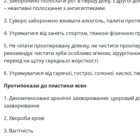
2. Заборонено полоскати рот в першу добу, з другої 
– неактивні полоскання з антисептиками.
3. Суворо заборонено вживати алкоголь, палити протя
4. Утриматися від занять спортом, тяжкою фізичною п
5. Не чіпати прооперовану ділянку, не чистити прооперо
рекомендує чистити зуби особливо м’якою, хірургічною
перехід на щітку середньої жорсткості.
6. Утримуватися від гарячої, гострої, солоної, кислої, 
Протипокази до пластики ясен
1. Декомпенсовані хронічні захворювання: цукровий ді
захворювання
2. Хвороби крові
3. Вагітність