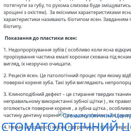
потягнути за губу, то рухома слизова буде зміщуватись 
зрощені з окістям). За якісними характеристиками ясна
характеристики називають біотипом ясен. Завданням 
біотипу.
Показання до пластики ясен:
1. Недопрорізування зубів ( особливо коли ясна відкр
прорізування частина емалі коронки схована під ясна
вигляд, їх незручно очищати.
2. Рецесія ясен. Це патологічний процес при якому від
поверхні кореня зуба. Такі зуби виглядають непропорц
3. Клиноподібний дефект – це стирання твердих тканин
неправильному використанні зубної щітки ) , як правил
оголюється поверхня кореня , а зубна щітка , особлив
частину дентину кореня . При цьому з’являється харак
СТОМАТОЛОГІЧНИЙ Ц
4. Немає можливості якісно підтримувати гігієну через 