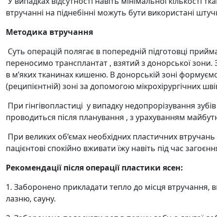
У випадках відсутності навіть мінімальної кількості тк
втручанні на піднебінні можуть бути використані штуч
Методика втручання
Суть операцій полягає в попередній підготовці приймаю
переносимо трансплантат , взятий з донорської зони.
в м’яких тканинах кишеню. В донорській зоні формуєм
(реципієнтній) зоні за допомогою мікрохірургічних шв
При гінгівопластиці у випадку недопрорізування зубів 
проводиться після планування , з урахуванням майбутн
При великих об’ємах необхідних пластичних втручань
пацієнтові спокійно вживати їжу навіть під час загоєнн
Рекомендації після операції пластики ясен:
1. Заборонено прикладати тепло до місця втручання, ви
лазню, сауну.