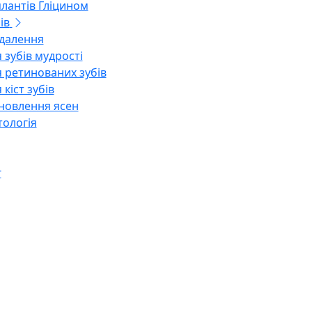
плантів Гліцином
ів
далення
 зубів мудрості
 ретинованих зубів
кіст зубів
новлення ясен
ологія
г