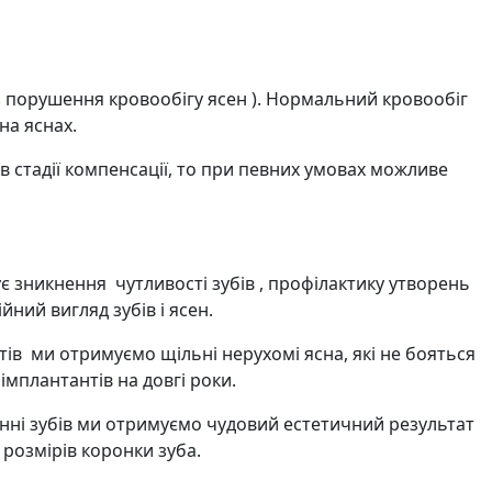
ез порушення кровообігу ясен ). Нормальний кровообіг
на яснах.
в стадії компенсації, то при певних умовах можливе
ує зникнення чутливості зубів , профілактику утворень
ний вигляд зубів і ясен.
ів ми отримуємо щільні нерухомі ясна, які не бояться
 імплантантів на довгі роки.
ні зубів ми отримуємо чудовий естетичний результат
розмірів коронки зуба.