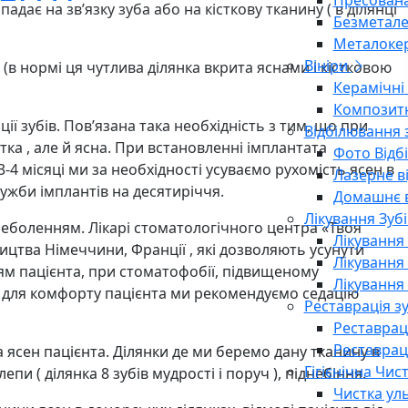
Пресована
дає на зв’язку зуба або на кісткову тканину ( в ділянці
Безметале
Металоке
Вініри
 (в нормі ця чутлива ділянка вкрита яснами і кістковою
Керамічні 
Композитн
ії зубів. Пов’язана така необхідність з тим, що при
Відбілювання 
тка , але й ясна. При встановленні імплантата
Фото Відб
-4 місяці ми за необхідності усуваємо рухомість ясен в
Лазерне в
ужби імплантів на десятиріччя.
Домашнє в
Лікування Зубі
неболенням. Лікарі стоматологічного центра «Твоя
Лікування
цтва Німеччини, Франції , які дозволяють усунути
Лікування
ням пацієнта, при стоматофобії, підвищеному
Лікування 
, для комфорту пацієнта ми рекомендуємо седацію
Реставрація зу
Реставраці
Реставрац
 ясен пацієнта. Ділянки де ми беремо дану тканину в
Гігієнічна Чис
и ( ділянка 8 зубів мудрості і поруч ), піднебіння.
Чистка ул