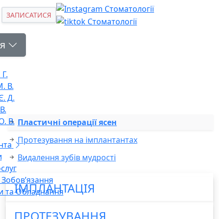
ЗАПИСАТИСЯ
я
 Г.
. В.
. Д.
В.
. В.
Пластичні операції ясен
Протезування на імплантантах
нта
и
Видалення зубів мудрості
слуг
і Зобов’язання
ІМПЛАНТАЦІЯ
и та Обладнання
ПРОТЕЗУВАННЯ