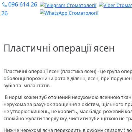
096 614 26
26
Пластичні операції ясен
Пластичні операції ясен (пластика ясен) - це група оп
оболонці порожнини рота в ділянці ясен, при порушенн
зубів та імплантатів.
В нормі кожен зуб оточений нерухомою ясенною тканин
нерухома за рахунок зрощення з окістям, щільного при
не утворює кишень, не кровить, має блідо-рожевий к
спокійно жувати тверду їжу, чистити зуби щіткою не т
Нижче нерухомі ясна переходить в рухому слизову ( в