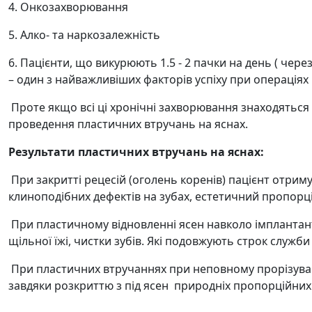
4. Онкозахворювання
5. Алко- та наркозалежність
6. Пацієнти, що викурюють 1.5 - 2 пачки на день ( чер
– один з найважливіших факторів успіху при операціях 
Проте якщо всі ці хронічні захворювання знаходяться 
проведення пластичних втручань на яснах.
Результати пластичних втручань на яснах:
При закритті рецесій (оголень коренів) пацієнт отрим
клиноподібних дефектів на зубах, естетичний пропорцій
При пластичному відновленні ясен навколо імплантант
щільної їжі, чистки зубів. Які подовжують строк служби
При пластичних втручаннях при неповному прорізуван
завдяки розкриттю з під ясен природніх пропорційних 