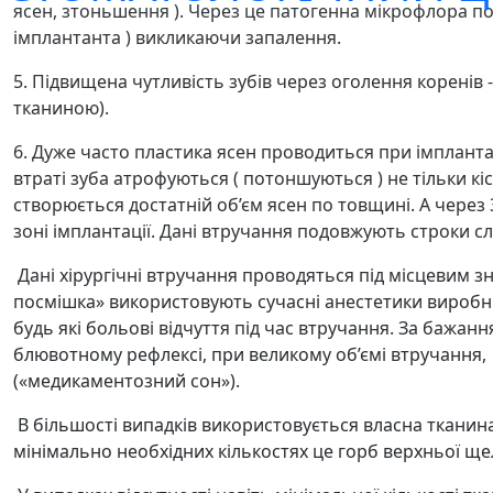
ясен, зтоньшення ). Через це патогенна мікрофлора попа
імплантанта ) викликаючи запалення.
5. Підвищена чутливість зубів через оголення коренів -
тканиною).
6. Дуже часто пластика ясен проводиться при імплантац
втраті зуба атрофуються ( потоншуються ) не тільки кіс
створюється достатній об’єм ясен по товщині. А через 3
зоні імплантації. Дані втручання подовжують строки сл
Дані хірургічні втручання проводяться під місцевим з
посмішка» використовують сучасні анестетики виробни
будь які больові відчуття під час втручання. За бажан
блювотному рефлексі, при великому об’ємі втручання
(«медикаментозний сон»).
В більшості випадків використовується власна тканина
мінімально необхідних кількостях це горб верхньої щелеп