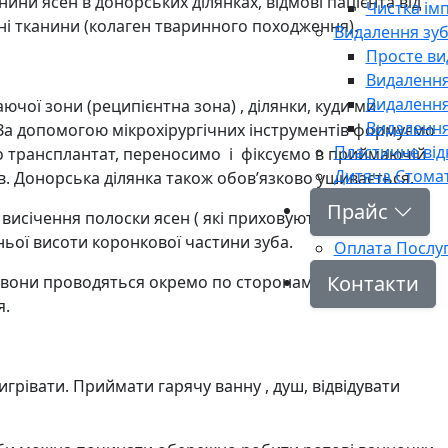
анини ясен в донорських ділянках, відмові пацієнта від
Чистка ім
ні тканини (колаген тваринного походження).
Видалення зуб
Просте ви
Видалення
Видалення
чої зони (реципієнтна зона) , ділянки, куди ми
Видалення 
 За допомогою мікрохірургічних інструментів формуємо
Пластичне від
о трансплантат, переносимо і фіксуємо в приймаючій
Дитяча Стомат
ів. Донорська ділянка також обов’язково ушивається.
Прайс
висічення полоски ясен ( які приховують зуб)
ьої висоти коронкової частини зуба.
Оплата Послу
Контакти
 вони проводяться окремо по сторонам. Це дозволяє
я.
грівати. Приймати гарячу ванну , душ, відвідувати