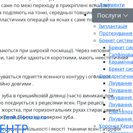
Документи
саме по межі переходу в прикріплені ясна ( які
 поділяють на тонкі, середньої товщини, товсті. Якісні
Послуги
пластичних операцій на яснах є саме покращення
Імплантація
Протезування 
Брекет систем
Брекет си
иваються при широкій посмішці). Через неповне
Сапфірова
ми, такі зуби здаються короткими, мають неестетичний
Керамічна
Брекет си
Ортодонтични
бувається підняття ясенного контуру і оголення
Лікування
ійно довгими .
Лікування
 зуба в пришийковій ділянці (часто виникаю при
Лікування
о поєднується з рецесіями ясен. При рецесії
Лікування
о жорстка, при горизонтальних рухах стирає цемент і
Еластопоз
терний дефект на поверхні зуба.
Лікування
ЕНТР
Коронка Кера
порушення кількості і якості тканини ясен ( атрофія