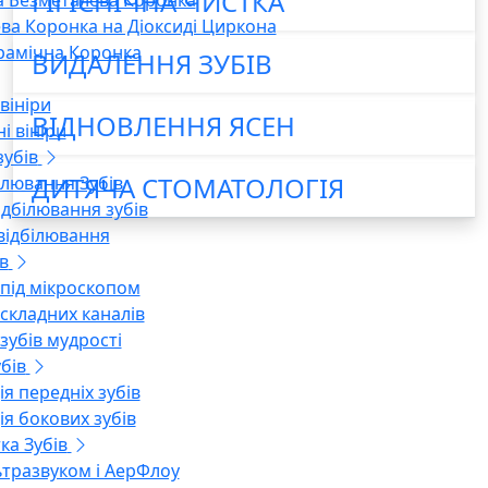
ГІГІЄНІЧНА ЧИСТКА
 Безметалева Коронка
ва Коронка на Діоксиді Циркона
рамічна Коронка
ВИДАЛЕННЯ ЗУБІВ
вініри
ВІДНОВЛЕННЯ ЯСЕН
і вініри
зубів
ДИТЯЧА СТОМАТОЛОГІЯ
ілювання Зубів
ідбілювання зубів
ідбілювання
в
 під мікроскопом
 складних каналів
зубів мудрості
бів
я передніх зубів
ія бокових зубів
тка Зубів
ьтразвуком і АерФлоу