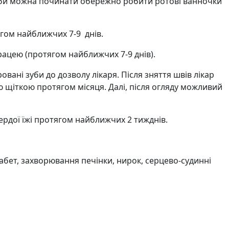
доби можна починати обережно робити ротові ванночки
гом найближчих 7-9 днів.
рацею (протягом найближчих 7-9 днів).
вані зуби до дозволу лікаря. Після зняття швів лікар
 щіткою протягом місяця. Далі, після огляду можливий
твердої їжі протягом найближчих 2 тижднів.
абет, захворювання печінки, нирок, серцево-судинні