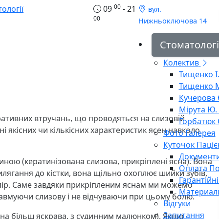
00
09
- 21
вул.
00
Нижньоключова 14
Стоматологі
Колектив
Тищенко І.
Тищенко М
Кучерова Є
Мірута Ю. 
еративних втручань, що проводяться на слизовій
Горбатюк О
і якісних чи кількісних характеристик ясен навколо
Фото Галерея
Куточок Паціє
Документ
ою (кератинізована слизова, прикріплені ясна). Вона
Оплата По
лягання до кістки, вона щільно охоплює шийки зубів,
Гарантійн
олір. Саме завдяки прикріпленим яснам ми можемо
Материал
равмуючи слизову і не відчуваючи при цьому болю.
Відгуки
Запитання
она більш яскрава, з судинним малюнком). Якщо