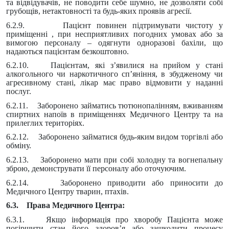
та відвідувачів, не поводити себе шумно, не дозволяти собі
грубощів, нетактовності та будь-яких проявів агресії.
6.2.9. Пацієнт повинен підтримувати чистоту у
приміщенні , при несприятливих погодних умовах або за
вимогою персоналу – одягнути одноразові бахіли, що
надаються пацієнтам безкоштовно.
6.2.10. Пацієнтам, які з’явилися на прийом у стані
алкогольного чи наркотичного сп’яніння, в збудженому чи
агресивному стані, лікар має право відмовити у наданні
послуг.
6.2.11. Заборонено займатись тютюнопалінням, вживанням
спиртних напоїв в приміщеннях Медичного Центру та на
прилеглих територіях.
6.2.12. Заборонено займатися будь-яким видом торгівлі або
обміну.
6.2.13. Заборонено мати при собі холодну та вогнепальну
зброю, демонструвати її персоналу або оточуючим.
6.2.14. Заборонено приводити або приносити до
Медичного Центру тварин, птахів.
6.3. Права Медичного Центра:
6.3.1. Якщо інформація про хворобу Пацієнта може
погіршити стан його здоров’я або зашкодити процесу