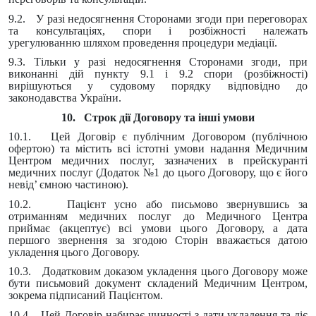
9.2. У разі недосягнення Сторонами згоди при переговорах
та консультаціях, спори і розбіжності належать
урегулюванню шляхом проведення процедури медіації.
9.3. Тільки у разі недосягнення Сторонами згоди, при
виконанні дій пункту 9.1 і 9.2 спори (розбіжності)
вирішуються у судовому порядку відповідно до
законодавства України.
10. Строк дії Договору та інші умови
10.1. Цей Договір є публічним Договором (публічною
офертою) та містить всі істотні умови надання Медичним
Центром медичних послуг, зазначених в прейскуранті
медичних послуг (Додаток №1 до цього Договору, що є його
невід’ ємною частиною).
10.2. Пацієнт усно або письмово звернувшись за
отриманням медичних послуг до Медичного Центра
приймає (акцептує) всі умови цього Договору, а дата
першого звернення за згодою Сторін вважається датою
укладення цього Договору.
10.3. Додатковим доказом укладення цього Договору може
бути письмовий документ складений Медичним Центром,
зокрема підписаний Пацієнтом.
10.4. Цей Договір набирає чинності з дати укладення та діє