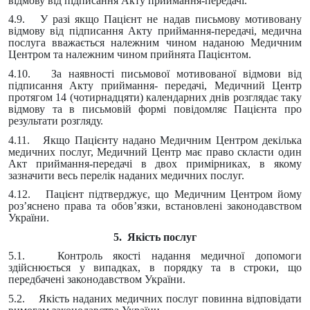
відмову від підписання Акту приймання-передачі.
4.9. У разі якщо Пацієнт не надав письмову мотивовану
відмову від підписання Акту приймання-передачі, медична
послуга вважається належним чином наданою Медичним
Центром та належним чином прийнята Пацієнтом.
4.10. За наявності письмової мотивованої відмови від
підписання Акту приймання- передачі, Медичний Центр
протягом 14 (чотирнадцяти) календарних днів розглядає таку
відмову та в письмовій формі повідомляє Пацієнта про
результати розгляду.
4.11. Якщо Пацієнту надано Медичним Центром декілька
медичних послуг, Медичний Центр має право скласти один
Акт приймання-передачі в двох примірниках, в якому
зазначити весь перелік наданих медичних послуг.
4.12. Пацієнт підтверджує, що Медичним Центром йому
роз’яснено права та обов’язки, встановлені законодавством
України.
5. Якість послуг
5.1. Контроль якості надання медичної допомоги
здійснюється у випадках, в порядку та в строки, що
передбачені законодавством України.
5.2. Якість наданих медичних послуг повинна відповідати