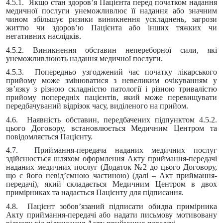
4.5.1. Якщо стан здоров’я Пацієнта перед початком надання
медичної послуги унеможливлює її надання або значним
чином збільшує ризики виникнення ускладнень, загрози
життю чи здоров’ю Пацієнта або інших тяжких чи
негативних наслідків.
4.5.2. Виникнення обставин непереборної сили, які
унеможливлюють надання медичної послуги.
4.5.3. Попередньо узгоджений час початку лікарського
прийому може змінюватися з невеликим очікуванням у
зв’язку з різною складністю патології і різною тривалістю
прийому попередніх пацієнтів, який може перевищувати
передбачуваний відрізок часу, виділеного на прийом.
4.6. Наявність обставин, передбачених підпунктом 4.5.2.
цього Договору, встановлюється Медичним Центром та
повідомляється Пацієнту.
4.7. Приймання-передача наданих медичних послуг
здійснюється шляхом оформлення Акту приймання-передачі
наданих медичних послуг (Додаток №2 до цього Договору,
що є його невід’ємною частиною) (далі – Акт приймання-
передачі), який складається Медичним Центром в двох
примірниках та надається Пацієнту для підписання.
4.8. Пацієнт зобов’язаний підписати обидва примірника
Акту приймання-передачі або надати письмову мотивовану