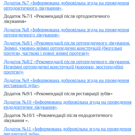
Додаток №7 «Інформована добровільна згода на проведення
ортодонтичного лікування»
.
Додаток №7/1 «Рекомендації після ортодонтичного
лікування»
Додаток №8 «Інформована добровільна згода на проведення
ортопедичного лікування»
.
Додаток №8/1 «Рекомендації після ортопедичного лікування.
Знімні, умовно-знімні ортопедичні конструкції (бюгельні
протези, часткові і повні знімні протези)»
Додаток №8/2 «Рекомендації після ортопедичного лікування.
Незнімні ортопедичні конструкції (коронки, мостоподібні
протези)»
Додаток №9 «Інформована добровільна згода на проведення
реставрації зуба»
.
Додаток №9/1 «Рекомендації після реставрації зубів»
Додаток №10 «Інформована добровільна згода на проведення
ендодонтичне лікування»
.
Додаток №10/1 «Рекомендації після ендодонтичного
лікування ».
Додаток №11 «Інформована добровільна згода на проведення
імплантації зуба»
.