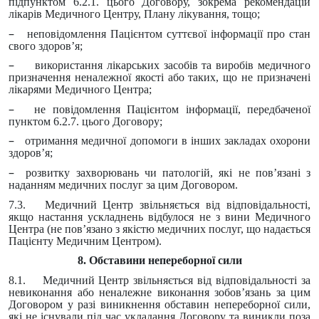
підпунктом 6.2.1. цього Договору, зокрема рекомендацій
лікарів Медичного Центру, Плану лікування, тощо;
–
неповідомлення Пацієнтом суттєвої інформації про стан
свого здоров’я;
–
використання лікарських засобів та виробів медичного
призначення неналежної якості або таких, що не призначені
лікарями Медичного Центра;
–
не повідомлення Пацієнтом інформації, передбаченої
пунктом 6.2.7. цього Договору;
–
отримання медичної допомоги в інших закладах охорони
здоров’я;
–
розвитку захворювань чи патологій, які не пов’язані з
наданням медичних послуг за цим Договором.
7.3. Медичний Центр звільняється від відповідальності,
якщо настання ускладнень відбулося не з вини Медичного
Центра (не пов’язано з якістю медичних послуг, що надається
Пацієнту Медичним Центром).
8. Обставини непереборної сили
8.1. Медичний Центр звільняється від відповідальності за
невиконання або неналежне виконання зобов’язань за цим
Договором у разі виникнення обставин непереборної сили,
які не існували під час укладання Договору та виникли поза