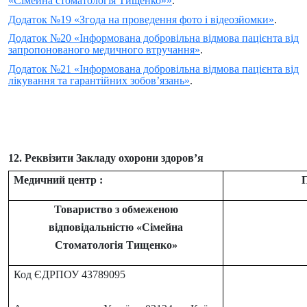
«Сімейна стоматологія Тищенко»»
.
Додаток №19 «Згода на проведення фото і відеозйомки»
.
Додаток №20 «Інформована добровільна відмова пацієнта від
запропонованого медичного втручання»
.
Додаток №21 «Інформована добровільна відмова пацієнта від
лікування та гарантійних зобов’язань»
.
12. Реквізити Закладу охорони здоров’я
Медичний центр :
Товариство з обмеженою
відповідальністю «Сімейна
Стоматологія Тищенко»
Код ЄДРПОУ 43789095