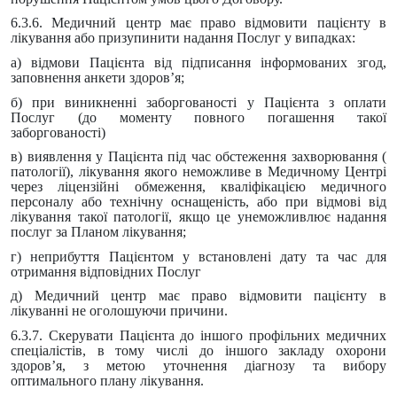
6.3.6. Медичний центр має право відмовити пацієнту в
лікування або призупинити надання Послуг у випадках:
а) відмови Пацієнта від підписання інформованих згод,
заповнення анкети здоров’я;
б) при виникненні заборгованості у Пацієнта з оплати
Послуг (до моменту повного погашення такої
заборгованості)
в) виявлення у Пацієнта під час обстеження захворювання (
патології), лікування якого неможливе в Медичному Центрі
через ліцензійні обмеження, кваліфікацією медичного
персоналу або технічну оснащеність, або при відмові від
лікування такої патології, якщо це унеможливлює надання
послуг за Планом лікування;
г) неприбуття Пацієнтом у встановлені дату та час для
отримання відповідних Послуг
д) Медичний центр має право відмовити пацієнту в
лікуванні не оголошуючи причини.
6.3.7. Скерувати Пацієнта до іншого профільних медичних
спеціалістів, в тому числі до іншого закладу охорони
здоров’я, з метою уточнення діагнозу та вибору
оптимального плану лікування.