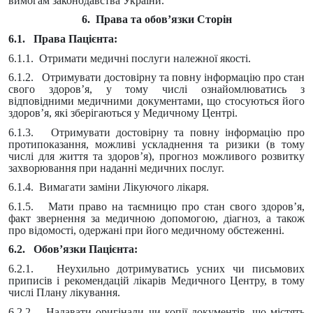
вимогам законодавства України.
6. Права та обов’язки Сторін
6.1. Права Пацієнта:
6.1.1. Отримати медичні послуги належної якості.
6.1.2. Отримувати достовірну та повну інформацію про стан
свого здоров’я, у тому числі ознайомлюватись з
відповідними медичними документами, що стосуються його
здоров’я, які зберігаються у Медичному Центрі.
6.1.3. Отримувати достовірну та повну інформацію про
протипоказання, можливі ускладнення та ризики (в тому
числі для життя та здоров’я), прогноз можливого розвитку
захворювання при наданні медичних послуг.
6.1.4. Вимагати заміни Лікуючого лікаря.
6.1.5. Мати право на таємницю про стан свого здоров’я,
факт звернення за медичною допомогою, діагноз, а також
про відомості, одержані при його медичному обстеженні.
6.2. Обов’язки Пацієнта:
6.2.1. Неухильно дотримуватись усних чи письмових
приписів і рекомендацій лікарів Медичного Центру, в тому
числі Плану лікування.
6.2.2. Надавати оригінали чи копії документів, що містять