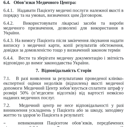
6.4. Обов’язки Медичного Центра:
6.4.1. Надавати Пацієнту медичні послуги належної якості в
порядку та на умовах, визначених цим Договором.
6.4.2. Використовувати лікарські засоби та вироби
медичного призначення, дозволені для використання в
України.
6.4.3. На вимогу Пацієнта після закінчення лікування надати
виписку з медичної карти, копії результатів обстеження,
довідки за домовленістю тощо у визначений законом термін
6.4.4. Вести та зберігати медичну документацію і звітність
відповідно до вимог законодавства України.
7. Відповідальність Сторін
7.1. В разі виявлення за результатами проведеної клініко-
експертної оцінки недоліків (відхилень) якості медичної
допомоги Медичний Центр зобов’язується сплатити штраф у
розмірі 50% (п’ятдесяти відсотків) від вартості неякісно
наданих медичних послуг.
7.2. Медичний центр не несе відповідальності у разі
виникнення ускладнень у Пацієнта або за шкоду, заподіяну
життю та здоров’ю Пацієнта в результаті:
–
невиконання Пацієнтом обов’язків, передбачених