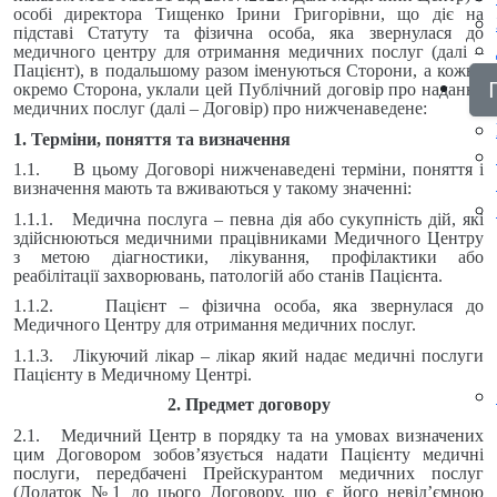
особі директора Тищенко Ірини Григорівни, що діє на
підставі Статуту та фізична особа, яка звернулася до
медичного центру для отримання медичних послуг (далі –
Пацієнт), в подальшому разом іменуються Сторони, а кожна
окремо Сторона, уклали цей Публічний договір про надання
медичних послуг (далі – Договір) про нижченаведене:
1. Терміни, поняття та визначення
1.1. В цьому Договорі нижченаведені терміни, поняття і
визначення мають та вживаються у такому значенні:
1.1.1. Медична послуга – певна дія або сукупність дій, які
здійснюються медичними працівниками Медичного Центру
з метою діагностики, лікування, профілактики або
реабілітації захворювань, патологій або станів Пацієнта.
1.1.2. Пацієнт – фізична особа, яка звернулася до
Медичного Центру для отримання медичних послуг.
1.1.3. Лікуючий лікар – лікар який надає медичні послуги
Пацієнту в Медичному Центрі.
2. Предмет договору
2.1. Медичний Центр в порядку та на умовах визначених
цим Договором зобов’язується надати Пацієнту медичні
послуги, передбачені Прейскурантом медичних послуг
(Додаток №1 до цього Договору, що є його невід’ємною