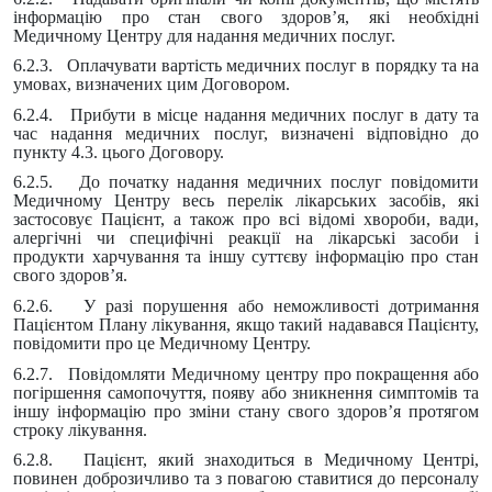
інформацію про стан свого здоров’я, які необхідні
Медичному Центру для надання медичних послуг.
6.2.3. Оплачувати вартість медичних послуг в порядку та на
умовах, визначених цим Договором.
6.2.4. Прибути в місце надання медичних послуг в дату та
час надання медичних послуг, визначені відповідно до
пункту 4.3. цього Договору.
6.2.5. До початку надання медичних послуг повідомити
Медичному Центру весь перелік лікарських засобів, які
застосовує Пацієнт, а також про всі відомі хвороби, вади,
алергічні чи специфічні реакції на лікарські засоби і
продукти харчування та іншу суттєву інформацію про стан
свого здоров’я.
6.2.6. У разі порушення або неможливості дотримання
Пацієнтом Плану лікування, якщо такий надавався Пацієнту,
повідомити про це Медичному Центру.
6.2.7. Повідомляти Медичному центру про покращення або
погіршення самопочуття, появу або зникнення симптомів та
іншу інформацію про зміни стану свого здоров’я протягом
строку лікування.
6.2.8. Пацієнт, який знаходиться в Медичному Центрі,
повинен доброзичливо та з повагою ставитися до персоналу