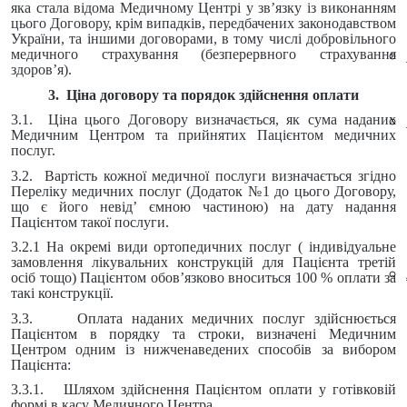
яка стала відома Медичному Центрі у зв’язку із виконанням
цього Договору, крім випадків, передбачених законодавством
України, та іншими договорами, в тому числі добровільного
медичного страхування (безперервного страхування
здоров’я).
3. Ціна договору та порядок здійснення оплати
3.1. Ціна цього Договору визначається, як сума наданих
Медичним Центром та прийнятих Пацієнтом медичних
послуг.
3.2. Вартість кожної медичної послуги визначається згідно
Переліку медичних послуг (Додаток №1 до цього Договору,
що є його невід’ ємною частиною) на дату надання
Пацієнтом такої послуги.
3.2.1 На окремі види ортопедичних послуг ( індивідуальне
замовлення лікувальних конструкцій для Пацієнта третій
осіб тощо) Пацієнтом обов’язково вноситься 100 % оплати за
такі конструкції.
3.3. Оплата наданих медичних послуг здійснюється
Пацієнтом в порядку та строки, визначені Медичним
Центром одним із нижченаведених способів за вибором
Пацієнта:
3.3.1. Шляхом здійснення Пацієнтом оплати у готівковій
формі в касу Медичного Центра.