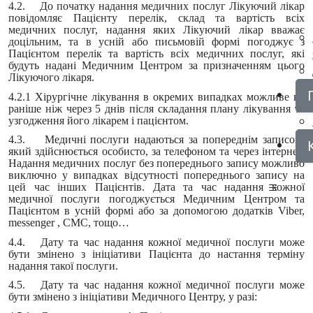
4.2. До початку надання медичних послуг Лікуючий лікар
повідомляє Пацієнту перелік, склад та вартість всіх
медичних послуг, надання яких Лікуючий лікар вважає
доцільним, та в усній або письмовій формі погоджує з
Пацієнтом перелік та вартість всіх медичних послуг, які
будуть надані Медичним Центром за призначенням цього
Лікуючого лікаря.
4.2.1 Хірургічне лікування в окремих випадках можливе не
раніше ніж через 5 днів після складання плану лікування та
узгодження його лікарем і пацієнтом.
4.3. Медичні послуги надаються за попереднім записом,
який здійснюється особисто, за телефоном та через інтернет.
Надання медичних послуг без попереднього запису можливо
виключно у випадках відсутності попереднього запису на
цей час інших Пацієнтів. Дата та час надання кожної
медичної послуги погоджується Медичним Центром та
Пацієнтом в усній формі або за допомогою додатків Viber,
messenger , СМС, тощо…
4.4. Дату та час надання кожної медичної послуги може
бути змінено з ініціативи Пацієнта до настання терміну
надання такої послуги.
4.5. Дату та час надання кожної медичної послуги може
бути змінено з ініціативи Медичного Центру, у разі: