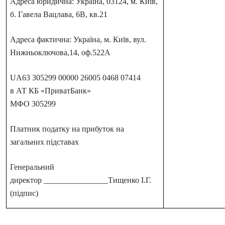
Адреса юридична: Україна, 03124, м. Київ,
б. Гавела Вацлава, 6В, кв.21
Адреса фактична: Україна, м. Київ, вул.
Нижньоключова,14, оф.522А
UA63 305299 00000 26005 0468 07414
в АТ КБ «ПриватБанк»
МФО 305299
Платник податку на прибуток на
загальних підставах
Генеральний
директор ________________Тищенко І.Г.
(підпис)