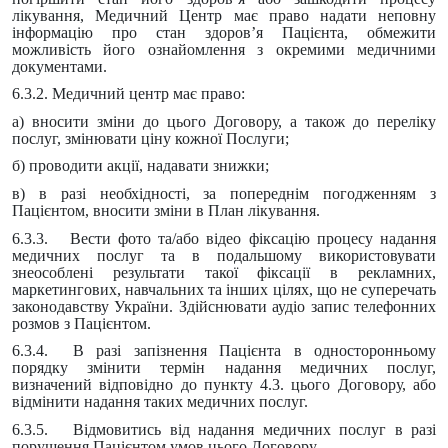
лікування, Медичний Центр має право надати неповну
інформацію про стан здоров’я Пацієнта, обмежити
можливість його ознайомлення з окремими медичними
документами.
6.3.2. Медичний центр має право:
а) вносити зміни до цього Договору, а також до переліку
послуг, змінювати ціну кожної Послуги;
б) проводити акції, надавати знижки;
в) в разі необхідності, за попереднім погодженням з
Пацієнтом, вносити зміни в План лікування.
6.3.3. Вести фото та/або відео фіксацію процесу надання
медичних послуг та в подальшому використовувати
знеособлені результати такої фіксації в рекламних,
маркетингових, навчальних та інших цілях, що не суперечать
законодавству України. Здійснювати аудіо запис телефонних
розмов з Пацієнтом.
6.3.4. В разі запізнення Пацієнта в односторонньому
порядку змінити термін надання медичних послуг,
визначений відповідно до пункту 4.3. цього Договору, або
відмінити надання таких медичних послуг.
6.3.5. Відмовитись від надання медичних послуг в разі
порушення Пацієнтом умов цього Договору.