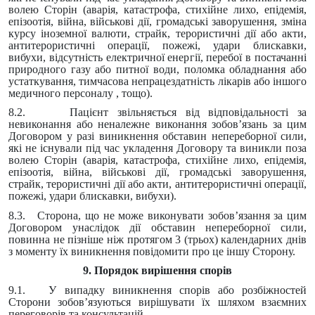
волею Сторін (аварія, катастрофа, стихійне лихо, епідемія,
епізоотія, війна, військові дії, громадські заворушення, зміна
курсу іноземної валюти, страйк, терористичні дії або акти,
антитерористичні операції, пожежі, удари блискавки,
вибухи, відсутність електричної енергії, перебої в постачанні
природного газу або питної води, поломка обладнання або
устаткування, тимчасова непрацездатність лікарів або іншого
медичного персоналу , тощо).
8.2. Пацієнт звільняється від відповідальності за
невиконання або неналежне виконання зобов’язань за цим
Договором у разі виникнення обставин непереборної сили,
які не існували під час укладення Договору та виникли поза
волею Сторін (аварія, катастрофа, стихійне лихо, епідемія,
епізоотія, війна, військові дії, громадські заворушення,
страйк, терористичні дії або акти, антитерористичні операції,
пожежі, удари блискавки, вибухи).
8.3. Сторона, що не може виконувати зобов’язання за цим
Договором унаслідок дії обставин непереборної сили,
повинна не пізніше ніж протягом 3 (трьох) календарних днів
з моменту їх виникнення повідомити про це іншу Сторону.
9. Порядок вирішення спорів
9.1. У випадку виникнення спорів або розбіжностей
Сторони зобов’язуються вирішувати їх шляхом взаємних
переговорів та консультацій.