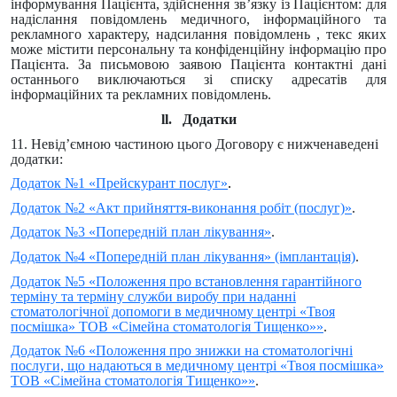
інформування Пацієнта, здійснення зв’язку із Пацієнтом: для
надіслання повідомлень медичного, інформаційного та
рекламного характеру, надсилання повідомлень , текс яких
може містити персональну та конфіденційну інформацію про
Пацієнта. За письмовою заявою Пацієнта контактні дані
останнього виключаються зі списку адресатів для
інформаційних та рекламних повідомлень.
ll. Додатки
11. Невід’ємною частиною цього Договору є нижченаведені
додатки:
Додаток №1 «Прейскурант послуг»
.
Додаток №2 «Акт прийняття-виконання робіт (послуг)»
.
Додаток №3 «Попередній план лікування»
.
Додаток №4 «Попередній план лікування» (імплантація)
.
Додаток №5 «Положення про встановлення гарантійного
терміну та терміну служби виробу при наданні
стоматологічної допомоги в медичному центрі «Твоя
посмішка» ТОВ «Сімейна стоматологія Тищенко»»
.
Додаток №6 «Положення про знижки на стоматологічні
послуги, що надаються в медичному центрі «Твоя посмішка»
ТОВ «Сімейна стоматологія Тищенко»»
.