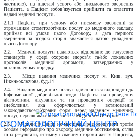
частиною), на підставі усного або письмового звернення
Пацієнта, а Пацієнт зобов’язується прийняти та оплатити
надані медичні послуги.
2.1.1 Пацієнт, при усному або письмову зверненні за
отриманням стоматологічних послуг до медичного закладу,
приймає всі умови цього Договору, а дата першого
звернення за згодою сторін вважається датою укладення
цього Договору.
2.2. Медичні послуги надаються відповідно до галузевих
стандартів у сфері охорони здоров’я та/або локальних
протоколів медичної допомоги, затверджених у
встановленому порядку.
2.3. Місце надання медичних послуг м. Київ, вул.
Нижньоключова, буд.14
2.4. Надання медичних послуг здійснюється відповідно до
Інформованої добровільної згоди Пацієнта на проведення
діагностики, лікування та на проведення операції та
знеболення, яка оформлюється у встановленій
законодавством України формі перед наданням медичних
послуг, перелік яких визначається Медичним Центром.
СТОМАТОЛОГІЧНИЙ ЦЕНТР
2.5. Медичний Центр не має права розголошувати третім
особам інформацію про хворобу, медичне обстеження, огляд
та їх результати, інтимну і сімейну сторони життя Пацієнта,